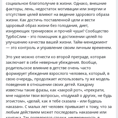
социальное благополучие в жизни. Однако, внешние
факторы, лень, недостаток мотивации или энергии и
отсутствие целей влияют на ведение здорового образа
жизни. Как достичь поставленной цели и вести
здоровый образ жизни без голодания, диет,
изнуряющих тренировок и прочей чуши? Сообщество
ТурбоСлим – это помощник в достижении целей по
улучшению качества вашей жизни. Тайм-менеджмент
— это контроль и управление своим личным временем.
Это уже можно отнести ко второй преграде, которая
заключает в себе неверные убеждения. Вообще,
родительское влияние в детстве очень часто
формирует убеждения взрослого человека, который, в
свою очередь, продолжает использовать ту же модель
поведения в отношении своих детей. Каждому
известны такие фразы, как «закрой рот», «прекрати,
мне надоели твои вопросы», «подумай о других, не будь
эгоистом», «делай, как я тебе сказала – или будешь
наказан». С малых лет человек привыкает к тому, что за
любым действием может последовать наказание или
критика. Так появляются страхи, неуверенность в