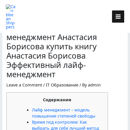
Skip
to
content
Эффективный лайф-
менеджмент Анастасия
Борисова купить книгу
Анастасия Борисова
Эффективный лайф-
менеджмент
Leave a Comment
/
IT Образование
/ By
admin
Содержание
Лайф менеджмент – модель
повышения степеней свободы
Время под контролем: Как
выбрать для себя лучший метод