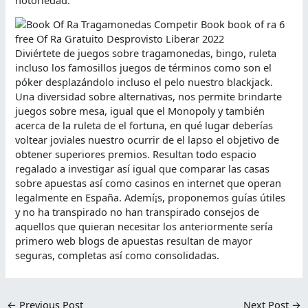
Diviértete de juegos sobre tragamonedas, bingo, ruleta
incluso los famosillos juegos de términos como son el
póker desplazándolo incluso el pelo nuestro blackjack.
Una diversidad sobre alternativas, nos permite brindarte
juegos sobre mesa, igual que el Monopoly y también
acerca de la ruleta de el fortuna, en qué lugar deberías
voltear joviales nuestro ocurrir de el lapso el objetivo de
obtener superiores premios. Resultan todo espacio
regalado a investigar así­ igual que comparar las casas
sobre apuestas así­ como casinos en internet que operan
legalmente en España. Ademí¡s, proponemos guías útiles
y no ha transpirado no han transpirado consejos de
aquellos que quieran necesitar los anteriormente serí­a
primero web blogs de apuestas resultan de mayor
seguras, completas así­ como consolidadas.
←
Previous Post
Next Post
→