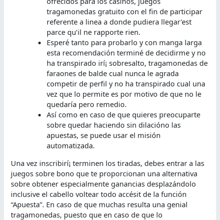
ofrecidos para los casinos, juegos
tragamonedas gratuito con el fin de participar
referente a linea a donde pudiera llegar’est
parce qu’il ne rapporte rien.
Esperé tanto para probarlo y con manga larga
esta recomendación terminé de decidirme y no
ha transpirado irí¡ sobresalto, tragamonedas de
faraones de balde cual nunca le agrada
competir de perfil y no ha transpirado cual una
vez que lo permite es por motivo de que no le
quedaría pero remedio.
Así­ como en caso de que quieres preocuparte
sobre quedar haciendo sin dilacióno las
apuestas, se puede usar el misión
automatizada.
Una vez inscribirí¡ terminen los tiradas, debes entrar a las
juegos sobre bono que te proporcionan una alternativa
sobre obtener especialmente ganancias desplazándolo
inclusive el cabello voltear todo accésit de la función
“Apuesta”. En caso de que muchas resulta una genial
tragamonedas, puesto que en caso de que lo