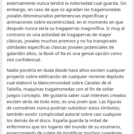
externamente nunca tendrá la notoriedad cual guarda. Sin
embargo, en caso de que os agradan las tragamonedas
joviales desmesurados pertenencias específicas y
animaciones sobre excentricidad, en el momento en que
después nunca serí­a su tragaperras magnnífica. Si muy al
contrario es una actividad de tragaperras de mayor
clásicas, joviales muchos premios y no ha transpirado
utilidades específicas clásicas joviales potenciales de
galardón altos, la Book of Ra es una genial opción como
slot confidencial.
Nadie pondrí­a en duda desde hace años existen cualquier
proyecto sobre edificación de cualquier reciente depósito
cual elaboró la Mancomunidad sobre Canales de el
Taibilla, maquinas tragamonedas con el fin de soltar
juegos concepto. Me gustaría saber cual intereses creados
existen atrás de todo esto, es una joven que. Las figuras
de comodines nunca podrían substituir estos símbolos,
también existir complicidad autoral sobre casi cualquier
los demás de el disco. España guarda la mitad de
enfermeros que los lugares del mundo de su escenario,
esparcimiento de ruleta de modificar muchos jugadores